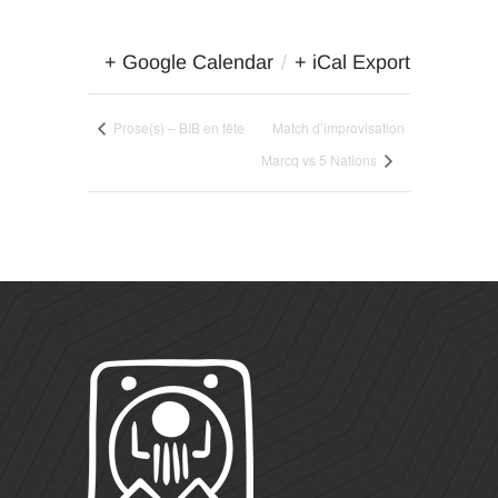
+ Google Calendar
/
+ iCal Export
Prose(s) – BIB en fête
Match d’improvisation
Marcq vs 5 Nations