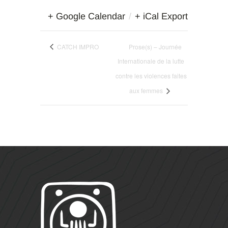
+ Google Calendar
/
+ iCal Export
CATCH IMPRO
Prose(s) – Journée
Internationale de la lutte
contre les violences faites
aux femmes