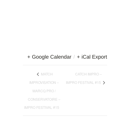
+ Google Calendar
/
+ iCal Export
MATCH
CATCH IMPRO –
IMPROVISATION –
IMPRO FESTIVAL #15
MARCQ PRO /
CONSERVATOIRE –
IMPRO FESTIVAL #15