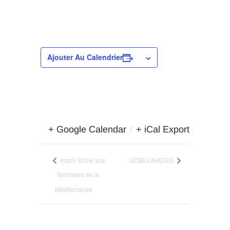
Ajouter Au Calendrier
+ Google Calendar
/
+ iCal Export
Impro Show aux
GOBELINADES
Terrasses de la
Méditerranée