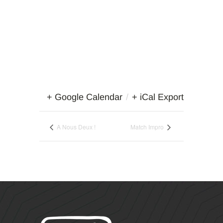
+ Google Calendar
/
+ iCal Export
A Nous Deux !
Match Impro