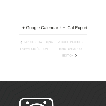
+ Google Calendar
/
+ iCal Export
IMPRO’SHOW – Impro
A QUOI ON JOUE ? –
Festival 14e ÉDITION
Impro Festival 14e
ÉDITION